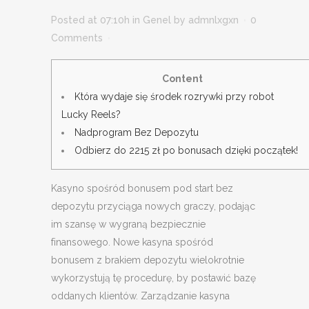
Posted at 07:10h
in
Genel
by
admnlxgxn
0
Comments
Content
Która wydaje się środek rozrywki przy robot
Lucky Reels?
Nadprogram Bez Depozytu
Odbierz do 2215 zł po bonusach dzięki początek!
Kasyno spośród bonusem pod start bez
depozytu przyciąga nowych graczy, podając
im szansę w wygraną bezpiecznie
finansowego. Nowe kasyna spośród
bonusem z brakiem depozytu wielokrotnie
wykorzystują tę procedurę, by postawić bazę
oddanych klientów. Zarządzanie kasyna