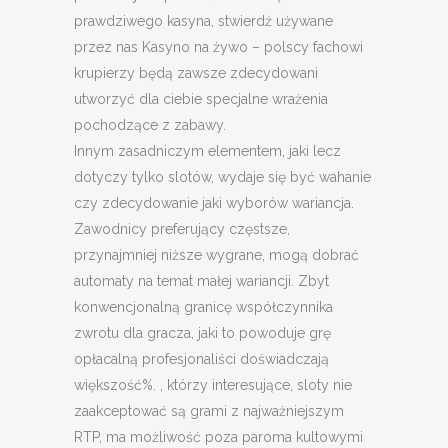
prawdziwego kasyna, stwierdź używane
przez nas Kasyno na żywo – polscy fachowi
krupierzy będą zawsze zdecydowani
utworzyć dla ciebie specjalne wrażenia
pochodzące z zabawy.
Innym zasadniczym elementem, jaki lecz
dotyczy tylko slotów, wydaje się być wahanie
czy zdecydowanie jaki wyborów wariancja.
Zawodnicy preferujący częstsze,
przynajmniej niższe wygrane, mogą dobrać
automaty na temat małej wariancji. Zbyt
konwencjonalną granicę współczynnika
zwrotu dla gracza, jaki to powoduje grę
opłacalną profesjonaliści doświadczają
większość%. , którzy interesujące, sloty nie
zaakceptować są grami z najważniejszym
RTP, ma możliwość poza paroma kultowymi