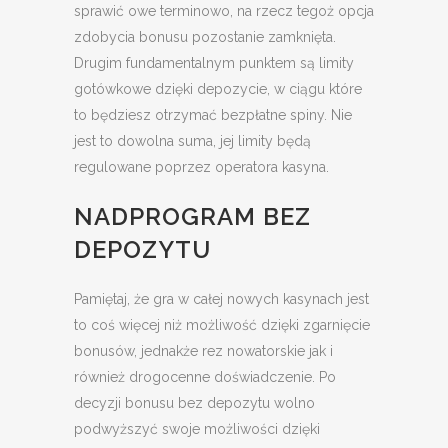
sprawić owe terminowo, na rzecz tegoż opcja
zdobycia bonusu pozostanie zamknięta.
Drugim fundamentalnym punktem są limity
gotówkowe dzięki depozycie, w ciągu które
to będziesz otrzymać bezpłatne spiny. Nie
jest to dowolna suma, jej limity będą
regulowane poprzez operatora kasyna.
NADPROGRAM BEZ
DEPOZYTU
Pamiętaj, że gra w całej nowych kasynach jest
to coś więcej niż możliwość dzięki zgarnięcie
bonusów, jednakże rez nowatorskie jak i
również drogocenne doświadczenie. Po
decyzji bonusu bez depozytu wolno
podwyższyć swoje możliwości dzięki