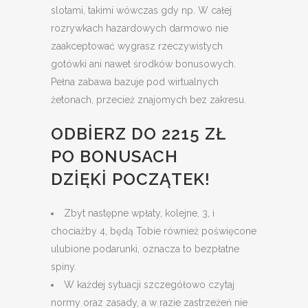
slotami, takimi wówczas gdy np. W całej
rozrywkach hazardowych darmowo nie
zaakceptować wygrasz rzeczywistych
gotówki ani nawet środków bonusowych.
Pełna zabawa bazuje pod wirtualnych
żetonach, przecież znajomych bez zakresu.
ODBIERZ DO 2215 ZŁ
PO BONUSACH
DZIĘKI POCZĄTEK!
Zbyt następne wpłaty, kolejne, 3, i
chociażby 4, będą Tobie również poświęcone
ulubione podarunki, oznacza to bezpłatne
spiny.
W każdej sytuacji szczegółowo czytaj
normy oraz zasady, a w razie zastrzeżeń nie